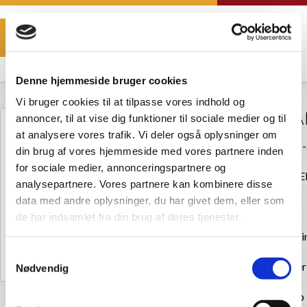
DIG OG MIG OG
QVIK
HVEM ER
DU
DIG OG DE
ANDRE
Denne hjemmeside bruger cookies
Vi bruger cookies til at tilpasse vores indhold og
FYN 29. JANUA
annoncer, til at vise dig funktioner til sociale medier og til
FORSIDE
at analysere vores trafik. Vi deler også oplysninger om
OM HOLDNING & HANDLING
Skrevt af: Voss den 04-11
din brug af vores hjemmeside med vores partnere inden
UNDERVISNINGSMATERIALER
for sociale medier, annonceringspartnere og
Foreningskursus TOMM
analysepartnere. Vores partnere kan kombinere disse
KURSUSOVERSIGT
data med andre oplysninger, du har givet dem, eller som
KURSER - 4 TYPER
4 timers foreningskursus
de har indsamlet fra din brug af deres tjenester.
INSTRUKTØRER
- social -og emotionel læri
NYHEDER
Samtykkevalg
- Træner / instruktør roller
KONTAKT
Nødvendig
- Inkluderende fællesskab